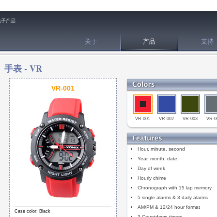
电子产品
关于
产品
支持
手表 -
VR
VR-001
VR-001
VR-002
VR-003
VR-0
Hour, minute, second
Year, month, date
Day of week
Hourly chime
Chronograph with 15 lap memory
5 single alarms & 3 daily alarms
AM/PM & 12/24 hour format
Case color: Black
3 Countdown timers