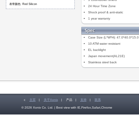
表带颜色: Red Silicon
24 Hour Time Zone
Shock proof & anti-static
1 year warranty
Case Size (L*W*H): 47.0*40.0*15.
10 ATM water resistant
EL backlight
Japan movement(AL21E)
Stainless steel back
c
主页
|
关于Xonix
|
产品
|
支持
|
联系
© 2026 Xonix Co. Ltd. | Best view with IE,Firefox,Safari,Chrome