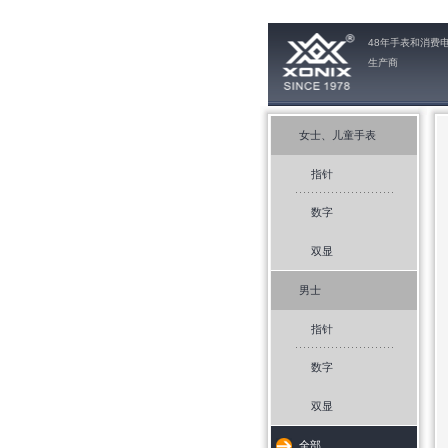
48年手表和消费
生产商
女士、儿童手表
指针
数字
双显
男士
指针
数字
双显
全部