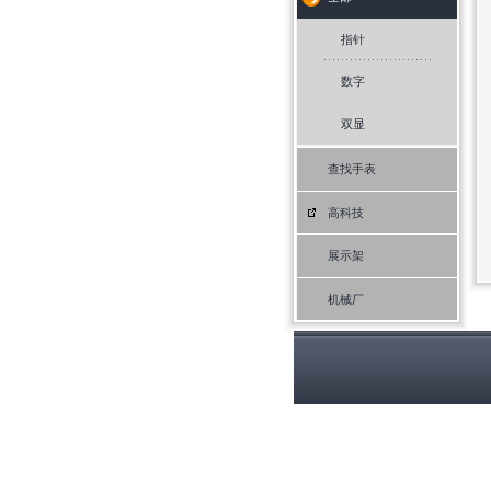
指针
数字
双显
查找手表
高科技
展示架
机械厂