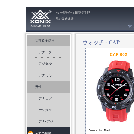
48-年間時計＆消費電子製
品の製造経験
会
ウォッチ -
CAP
女性＆子供用
アナログ
CAP-002
デジタル
アナ-デジ
男性
アナログ
デジタル
アナ-デジ
Bezel color: Black
全ての種類