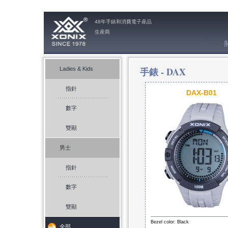
48年手錶和消費電子産品
生産商
手錶 -
DAX
Ladies & Kids
指針
DAX-B01
數字
雙顯
男士
指針
數字
雙顯
Bezel color: Black
全部