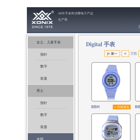
48年手表和消费电子产品
生产商
Digital 手表
女士、儿童手表
页数
[< 第一
<
指针
数字
双显
男士
指针
BBH
BB
» 详情请见
数字
双显
全部