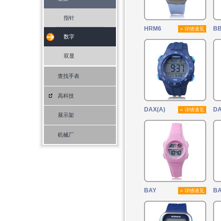
指针
HRM6
B
» 详情请见
数字
双显
查找手表
高科技
DAX(A)
D
» 详情请见
展示架
机械厂
BAY
B
» 详情请见