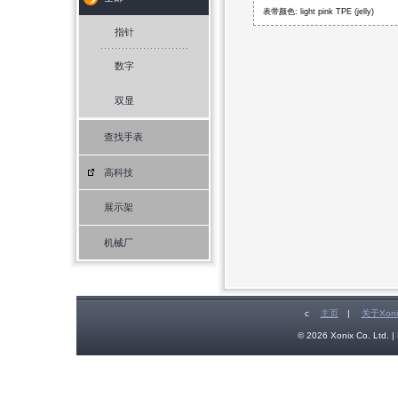
表带颜色: light pink TPE (jelly)
指针
数字
双显
查找手表
高科技
展示架
机械厂
c
主页
|
关于Xoni
© 2026 Xonix Co. Ltd. | 