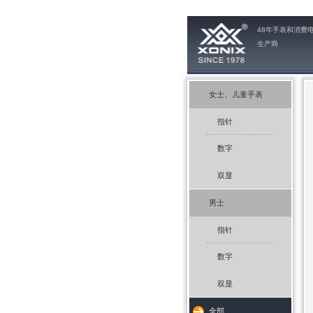
48年手表和消费
生产商
女士、儿童手表
指针
数字
双显
男士
指针
数字
双显
全部