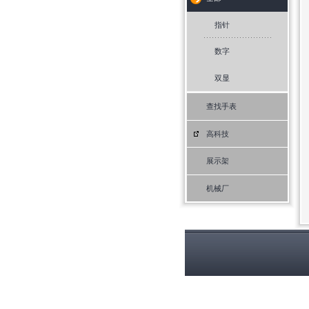
指针
数字
双显
查找手表
高科技
展示架
机械厂