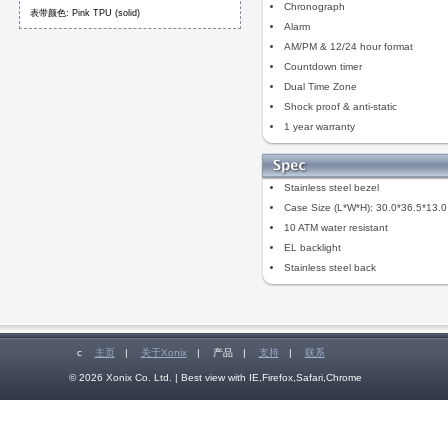
Chronograph
表带颜色: Pink TPU (solid)
Alarm
AM/PM & 12/24 hour format
Countdown timer
Dual Time Zone
Shock proof & anti-static
1 year warranty
Stainless steel bezel
Case Size (L*W*H): 30.0*36.5*13.
10 ATM water resistant
EL backlight
Stainless steel back
c
主页
|
关于Xonix
|
产品
|
支持
|
联系
© 2026 Xonix Co. Ltd. | Best view with IE,Firefox,Safari,Chrome