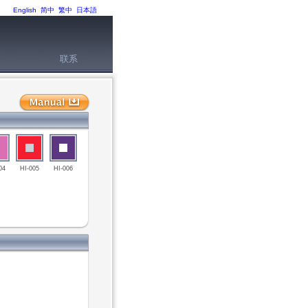
English
简中
繁中
日本語
联系
04
HI-005
HI-006