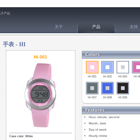
电子产品
关于
产品
支持
手表 -
HI
HI-001
HI-001
HI-002
HI-003
HI-0
HI-007
HI-008
HI-009
Hour, minute, second
Month, date
Day of week
Hourly chime
Case color: White