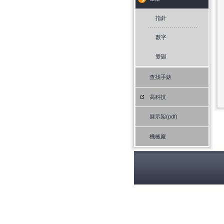
指針
數字
雙顯
查找手錶
高科技
展示架(pdf)
機械廠