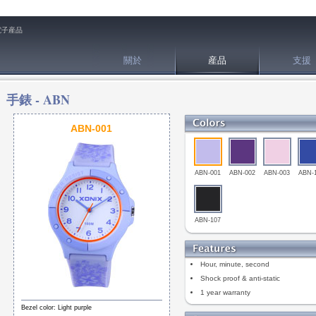
電子産品
關於
産品
支援
手錶 -
ABN
ABN-001
ABN-001
ABN-002
ABN-003
ABN-
ABN-107
Hour, minute, second
Shock proof & anti-static
1 year warranty
Bezel color: Light purple