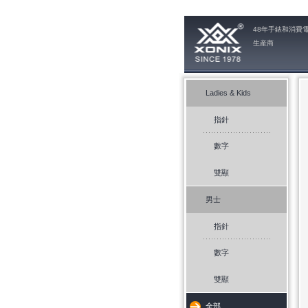
48年手錶和消費
生産商
Ladies & Kids
指針
數字
雙顯
男士
指針
數字
雙顯
全部