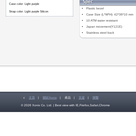
Case color: Light purple
Plastic bezel
Strap color: Light purple Silicon
Case Size (L*W*H): 42*36*10 mm
10 ATM water resistant
Japan movement(Y121E)
Stainless steel back
c
主頁
|
關於Xonix
|
産品
|
支援
|
聯繫
© 2026 Xonix Co. Ltd. | Best view with IE,Firefox,Safari,Chrome