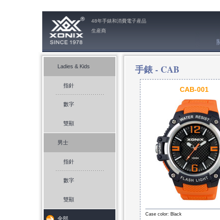
48年手錶和消費電子産品
生産商
手錶 -
CAB
Ladies & Kids
指針
CAB-001
數字
雙顯
男士
指針
數字
雙顯
Case color: Black
全部