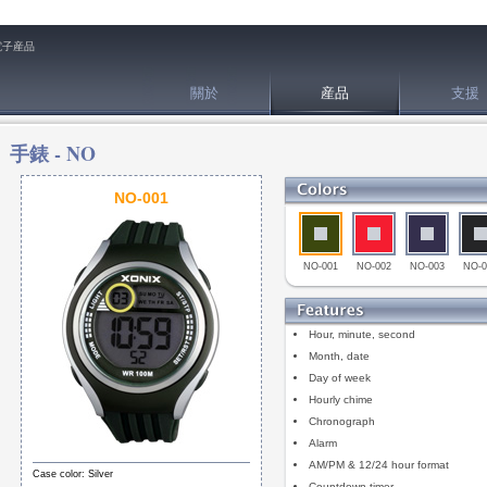
電子産品
關於
産品
支援
手錶 -
NO
NO-001
NO-001
NO-002
NO-003
NO-0
Hour, minute, second
Month, date
Day of week
Hourly chime
Chronograph
Alarm
AM/PM & 12/24 hour format
Case color: Silver
Countdown timer