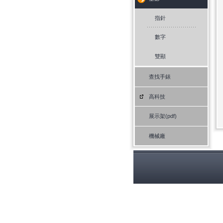
指針
數字
雙顯
查找手錶
高科技
展示架(pdf)
機械廠