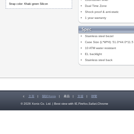
Strap color: Khaki green Silicon
Dual Time Zone
Shock proof & anti-static
1 year warranty
Stainless steel bezel
Case Size (L*W*H): 51.0*44.0*11.
10 ATM water resistant
EL backlight
Stainless steel back
c
主頁
|
關於Xonix
|
産品
|
支援
|
聯繫
© 2026 Xonix Co. Ltd. | Best view with IE,Firefox,Safari,Chrome