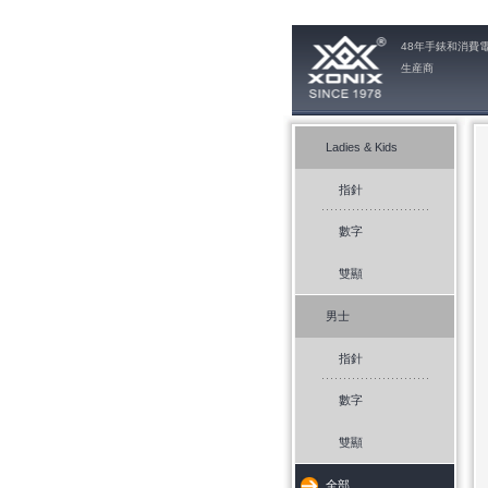
48年手錶和消費
生産商
Ladies & Kids
指針
數字
雙顯
男士
指針
數字
雙顯
全部