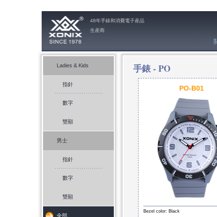
48年手錶和消費電子産品
生産商
手錶 -
PO
Ladies & Kids
指針
PO-B01
數字
雙顯
男士
指針
數字
雙顯
Bezel color: Black
全部