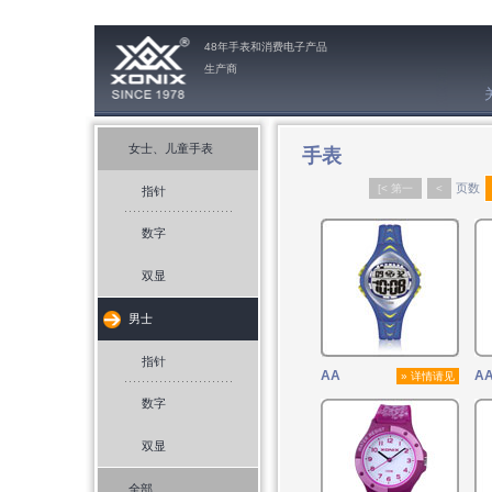
48年手表和消费电子产品
生产商
手表
女士、儿童手表
页数
[< 第一
<
指针
数字
双显
男士
指针
AA
AA
» 详情请见
数字
双显
全部