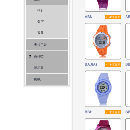
指针
ABN
A
» 详情请见
数字
双显
查找手表
高科技
BAJ(A)
B
» 详情请见
展示架
机械厂
BBH
B
» 详情请见