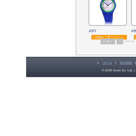
ABY
A
» 詳細をご覧ください。
ページ
[< 第一
<
c
ホーム
|
会社情報
© 2026 Xonix Co. Ltd. | 