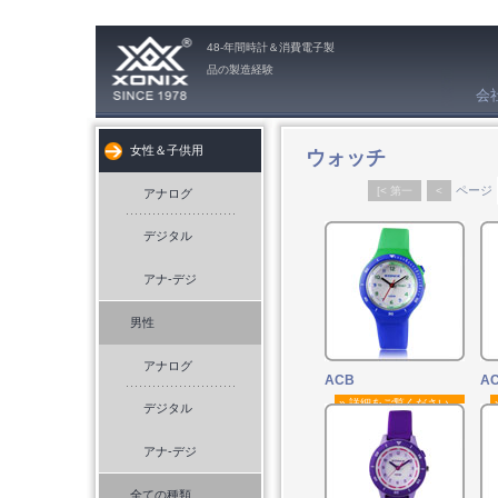
48-年間時計＆消費電子製
品の製造経験
会
ウォッチ
女性＆子供用
ページ
[< 第一
<
アナログ
デジタル
アナ-デジ
男性
アナログ
ACB
AC
» 詳細をご覧ください。
デジタル
アナ-デジ
全ての種類