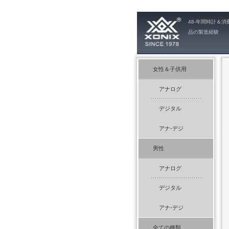
48-年間時計＆消
品の製造経験
女性＆子供用
アナログ
デジタル
アナ-デジ
男性
アナログ
デジタル
アナ-デジ
全ての種類