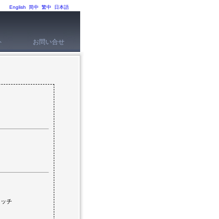
English
简中
繁中
日本語
ト
お問い合せ
ォッチ