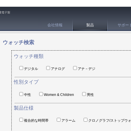
費電子製
会社情報
製品
サポー
ウォッチ検索
ウォッチ種類
デジタル
アナログ
アナ－デジ
性別タイプ
中性
Women & Children
男性
製品仕様
複合的な時間帯
アラーム
クロノグラフ/ストップウ