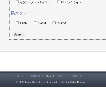
カウントダウンタイマー
ELバックライト
防水グレード
3 ATM
5 ATM
10 ATM
c
ホーム
|
会社情報
|
製品
|
サポート
|
お問合せ
© 2026 Xonix Co. Ltd. | Best view with IE,Firefox,Safari,Chrome