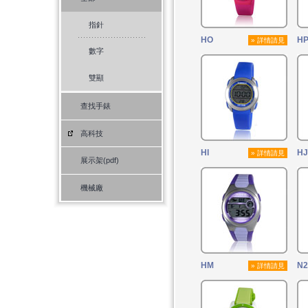
指針
HO
H
» 詳情請見
數字
雙顯
查找手錶
高科技
HI
HJ
» 詳情請見
展示架(pdf)
機械廠
HM
N2
» 詳情請見