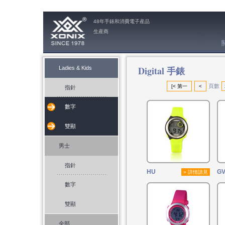
48年手錶和消費電子産品
生産商
Digital 手錶
Ladies & Kids
頁數
[< 第一
<
指針
數字
雙顯
男士
指針
HU
GV
» 詳情請見
數字
雙顯
全部