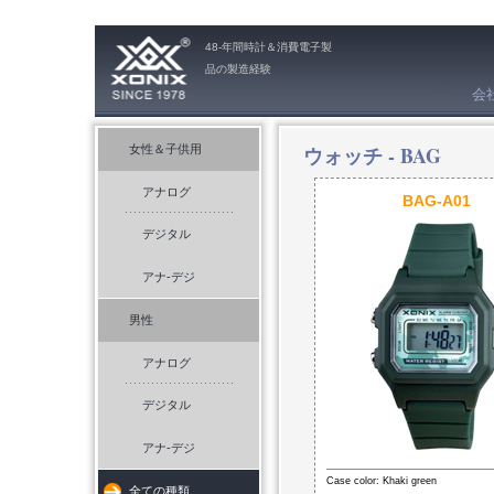
48-年間時計＆消費電子製
品の製造経験
会
ウォッチ -
BAG
女性＆子供用
アナログ
BAG-A01
デジタル
アナ-デジ
男性
アナログ
デジタル
アナ-デジ
Case color: Khaki green
全ての種類