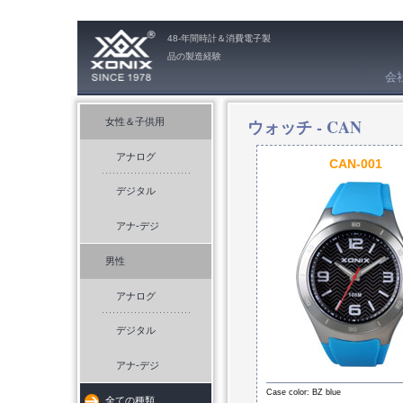
48-年間時計＆消費電子製
品の製造経験
会
ウォッチ -
CAN
女性＆子供用
アナログ
CAN-001
デジタル
アナ-デジ
男性
アナログ
デジタル
アナ-デジ
Case color: BZ blue
全ての種類