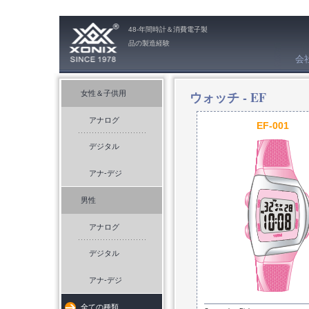
48-年間時計＆消費電子製
品の製造経験
会
ウォッチ -
EF
女性＆子供用
アナログ
EF-001
デジタル
アナ-デジ
男性
アナログ
デジタル
アナ-デジ
全ての種類