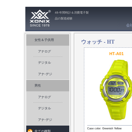
48-年間時計＆消費電子製
品の製造経験
会
ウォッチ -
HT
女性＆子供用
アナログ
HT-A01
デジタル
アナ-デジ
男性
アナログ
デジタル
アナ-デジ
Case color: Greenish Yellow
全ての種類