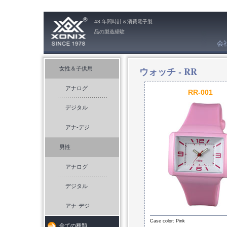
48-年間時計＆消費電子製
品の製造経験
会
ウォッチ -
RR
女性＆子供用
アナログ
RR-001
デジタル
アナ-デジ
男性
アナログ
デジタル
アナ-デジ
Case color: Pink
全ての種類