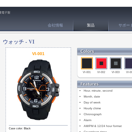
費電子製
会社情報
製品
サポー
ウォッチ -
VI
VI-001
VI-001
VI-002
VI-003
VI-0
Hour, minute, second
Month, date
Day of week
Hourly chime
Chronograph
Alarm
AM/PM & 12/24 hour format
Case color: Black
Countdown timer