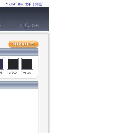
English
简中
繁中
日本語
ト
お問い合せ
04
VI-005
VI-006