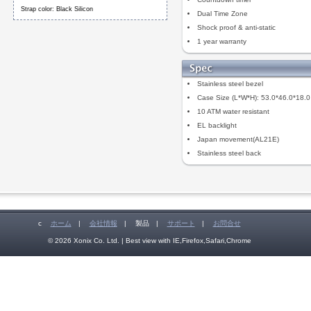
Strap color: Black Silicon
Dual Time Zone
Shock proof & anti-static
1 year warranty
Stainless steel bezel
Case Size (L*W*H): 53.0*46.0*18.
10 ATM water resistant
EL backlight
Japan movement(AL21E)
Stainless steel back
c
ホーム
|
会社情報
|
製品
|
サポート
|
お問合せ
© 2026 Xonix Co. Ltd. | Best view with IE,Firefox,Safari,Chrome