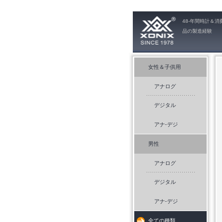
48-年間時計＆消
品の製造経験
女性＆子供用
アナログ
デジタル
アナ-デジ
男性
アナログ
デジタル
アナ-デジ
全ての種類