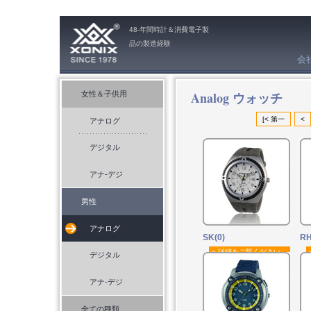
48-年間時計＆消費電子製
品の製造経験
会
Analog ウォッチ
女性＆子供用
[< 第一
<
アナログ
デジタル
アナ-デジ
男性
アナログ
SK(0)
RH
» 詳細をご覧ください。
デジタル
アナ-デジ
全ての種類